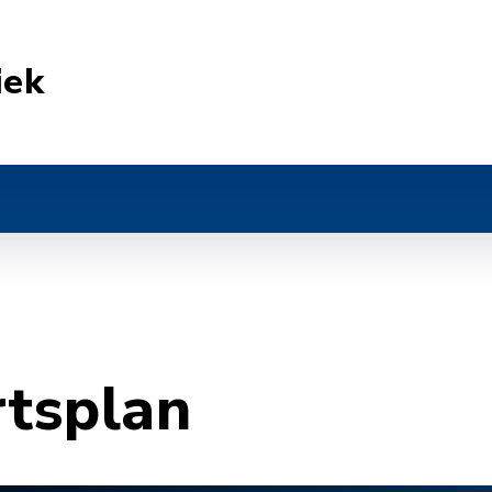
iek
rtsplan