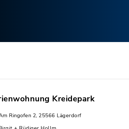
rienwohnung Kreidepark
Am Ringofen 2, 25566 Lägerdorf
Birgit + Rüdiger Hollm