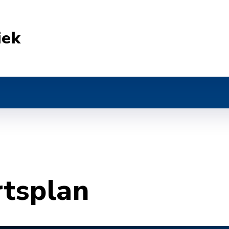
iek
rtsplan