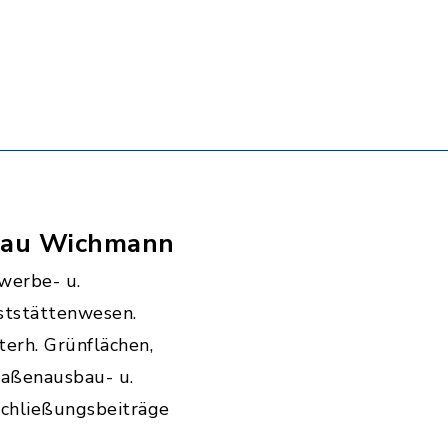
rau Wichmann
werbe- u.
ststättenwesen.
erh. Grünflächen,
raßenausbau- u.
schließungsbeiträge