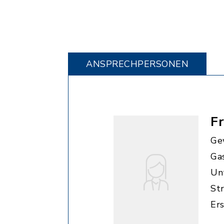
ANSPRECHPERSONEN
F
Ge
Ga
Unt
St
Er