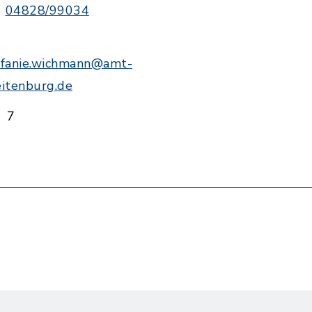
04828/99034
efanie.wichmann@amt-
eitenburg.de
7