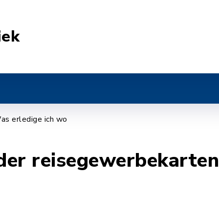
iek
as erledige ich wo
er reisegewerbekartenf