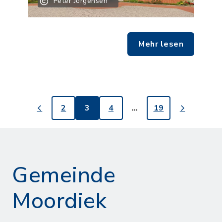
Peter Jörgensen
Mehr lesen
2
3
4
…
19
Gemeinde
Moordiek