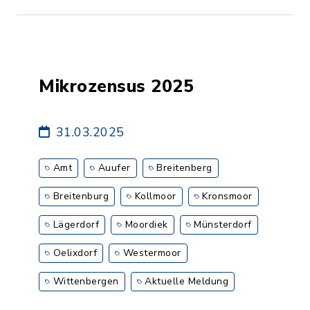
Mikrozensus 2025
31.03.2025
Amt
Auufer
Breitenberg
Breitenburg
Kollmoor
Kronsmoor
Lägerdorf
Moordiek
Münsterdorf
Oelixdorf
Westermoor
Wittenbergen
Aktuelle Meldung