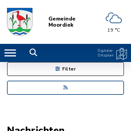
Gemeinde
Moordiek
19 °C
Digitaler
Ortsplan
Filter
Nachrichten