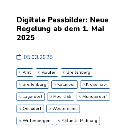
Digitale Passbilder: Neue
Regelung ab dem 1. Mai
2025
05.03.2025
Amt
Auufer
Breitenberg
Breitenburg
Kollmoor
Kronsmoor
Lägerdorf
Moordiek
Münsterdorf
Oelixdorf
Westermoor
Wittenbergen
Aktuelle Meldung