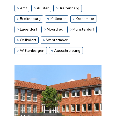
Amt
Auufer
Breitenberg
Breitenburg
Kollmoor
Kronsmoor
Lägerdorf
Moordiek
Münsterdorf
Oelixdorf
Westermoor
Wittenbergen
Ausschreibung