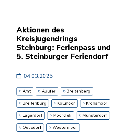
Aktionen des
Kreisjugendrings
Steinburg: Ferienpass und
5. Steinburger Feriendorf
04.03.2025
Amt
Auufer
Breitenberg
Breitenburg
Kollmoor
Kronsmoor
Lägerdorf
Moordiek
Münsterdorf
Oelixdorf
Westermoor