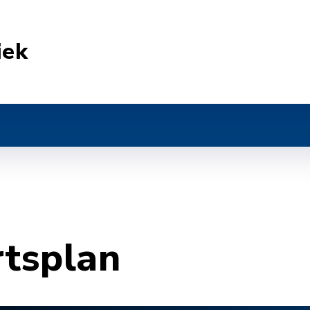
iek
rtsplan